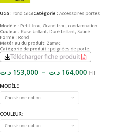
UGS :
rond GIGI
Catégorie :
Accessoires portes
Modèle :
Petit trou, Grand trou, condamnation
Couleur :
Rose brillant, Doré brillant, Satiné
Forme :
Rond
Matériau du produit:
Zamac
Catégorie de produit :
poignées de porte.
د.ت
153,000
–
د.ت
164,000
HT
MODÈLE
COULEUR