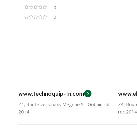
0
0
www.technoquip-tn.com
www.el
Z4, Route vers tunis Megrine ST Gobain rdc.
Z4, Rout
2014
rdc 2014