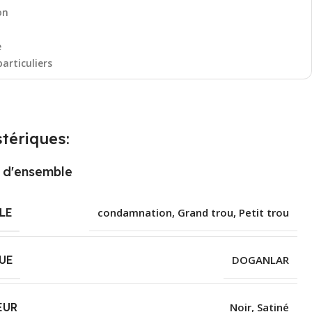
on
e
particuliers
tériques:
 d'ensemble
LE
condamnation
,
Grand trou
,
Petit trou
UE
DOGANLAR
EUR
Noir
,
Satiné