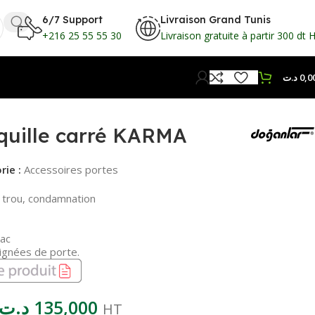
6/7 Support
Livraison Grand Tunis
+216 25 55 55 30
Livraison gratuite à partir 300 dt 
د.ت
0,0
quille carré KARMA
rie :
Accessoires portes
 trou, condamnation
ac
gnées de porte.
د.ت
135,000
HT