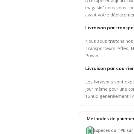
A récupérer aujourd'hui 
magasin" nous vous con
avant votre déplaceme
Livraison par transpor
Nous sous traitons nos 
Transporteurs: Affes,
Power
Livraison par courri
Les livraisons sont ex
jour même pour une c
12h00 généralement liv
Méthodes de
paieme
Espèces ou TPE sur