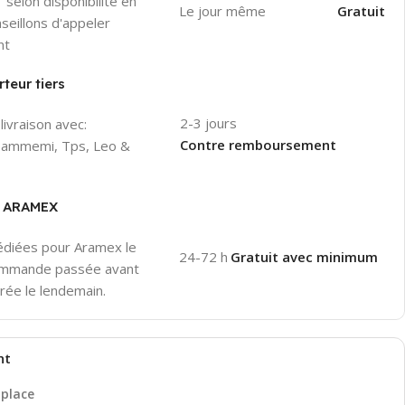
"selon disponibilité en
Le jour même
Gratuit
seillons d'appeler
nt
teur tiers
2-3 jours
livraison avec:
Contre remboursement
 Hammemi, Tps, Leo &
er ARAMEX
pédiées pour Aramex le
24-72 h
Gratuit avec minimum
ommande passée avant
rée le lendemain.
nt
 place