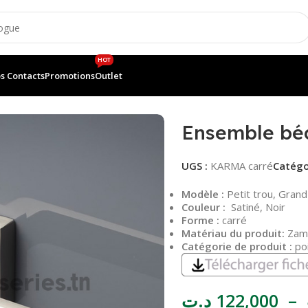
HOT
s Contacts
Promotions
Outlet
 KARMA
Ensemble bé
UGS :
KARMA carré
Catégo
Modèle :
Petit trou, Grand
Couleur :
Satiné, Noir
Forme :
carré
Matériau du produit:
Zam
Catégorie de produit :
poi
د.ت
122,000
–