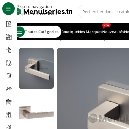
Skip to navigation
Skip to main content
NEW
Toutes Catégories
Boutique
Nos Marques
Nouveautés
No
Accueil
/
Accessoires portes
/
Ensemble béquille carré