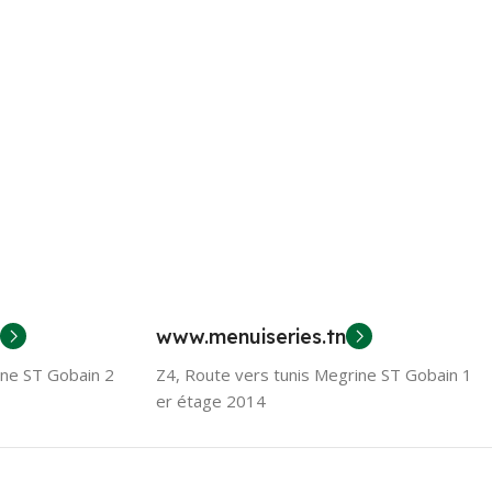
www.menuiseries.tn
ine ST Gobain 2
Z4, Route vers tunis Megrine ST Gobain 1
er étage 2014