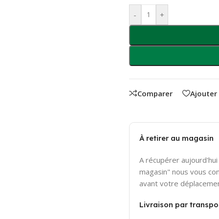
-
+
Comparer
Ajouter
À retirer au magasin
A récupérer aujourd'hui 
magasin" nous vous con
avant votre déplaceme
Livraison par transpor