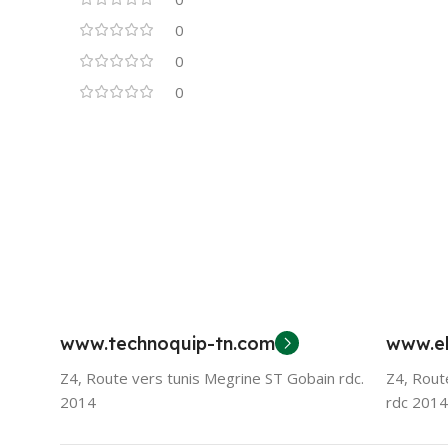
0
0
0
www.technoquip-tn.com
www.el
Z4, Route vers tunis Megrine ST Gobain rdc.
Z4, Rout
2014
rdc 2014