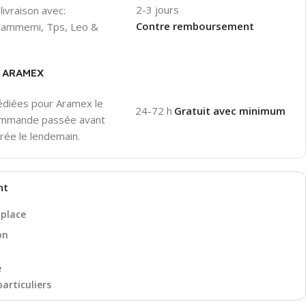
2-3 jours
livraison avec:
Contre remboursement
 Hammemi, Tps, Leo &
er ARAMEX
pédiées pour Aramex le
24-72 h
Gratuit avec minimum
ommande passée avant
rée le lendemain.
nt
 place
on
e
particuliers