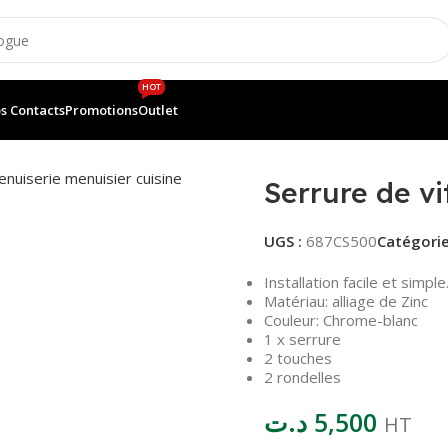
HOT
s Contacts
Promotions
Outlet
 318
Serrure de v
UGS :
687CS500
Catégorie
Installation facile et simple
Matériau: alliage de Zinc
Couleur: Chrome-blanc
1 x serrure
2 touches
2 rondelles
د.ت
5,500
HT