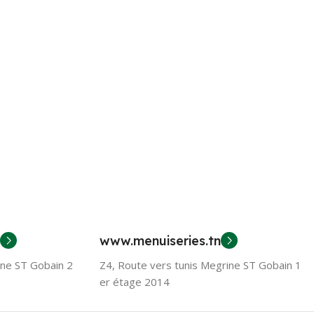
www.menuiseries.tn
ine ST Gobain 2
Z4, Route vers tunis Megrine ST Gobain 1
er étage 2014