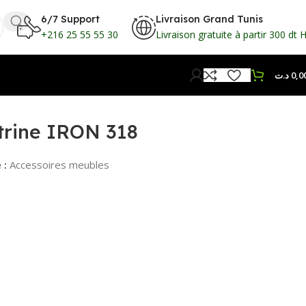
6/7 Support
Livraison Grand Tunis
+216 25 55 55 30
Livraison gratuite à partir 300 dt 
د.ت
0,0
itrine IRON 318
 :
Accessoires meubles
.