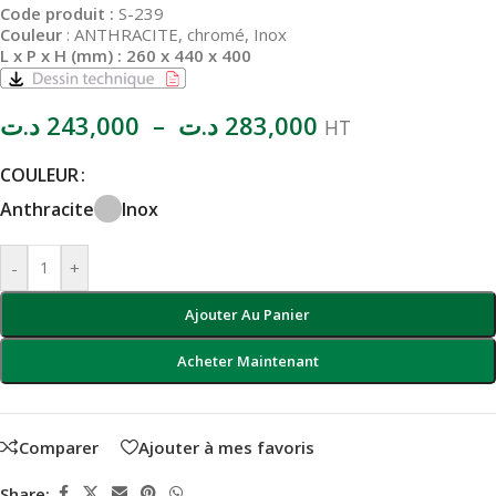
Code produit :
S-239
Couleur
: ANTHRACITE, chromé, Inox
L x P x H (mm) : 260 x 440 x 400
د.ت
243,000
–
د.ت
283,000
HT
COULEUR
Anthracite
Inox
-
+
Ajouter Au Panier
Acheter Maintenant
Comparer
Ajouter à mes favoris
Share: