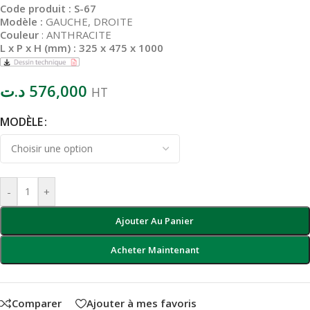
Code produit : S-67
Modèle :
GAUCHE, DROITE
Couleur
: ANTHRACITE
L x P x H (mm) : 325 x 475 x 1000
د.ت
576,000
HT
MODÈLE
-
+
Ajouter Au Panier
Acheter Maintenant
Comparer
Ajouter à mes favoris