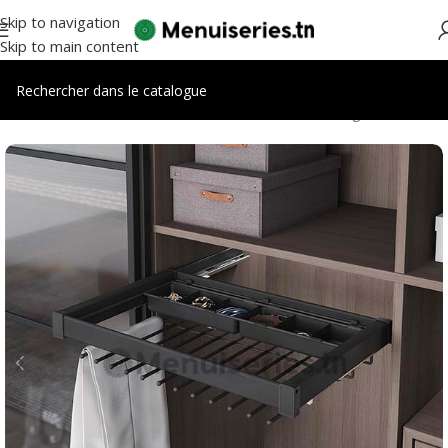
Skip to navigation
Skip to main content
Accueil
/
Accessoires meubles
/
Accessoires dressing