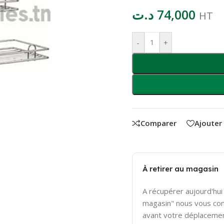
د.ت
74,000
HT
-
+
Comparer
Ajouter
À retirer au magasin
A récupérer aujourd'hui 
magasin" nous vous con
avant votre déplaceme