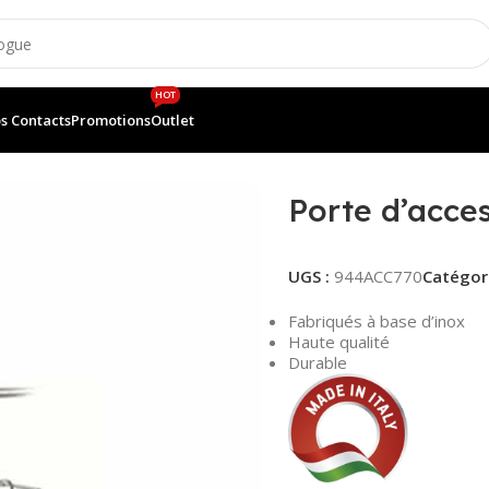
HOT
s Contacts
Promotions
Outlet
ble 770
Porte d’acce
UGS :
944ACC770
Catégori
Fabriqués à base d’inox
Haute qualité
Durable