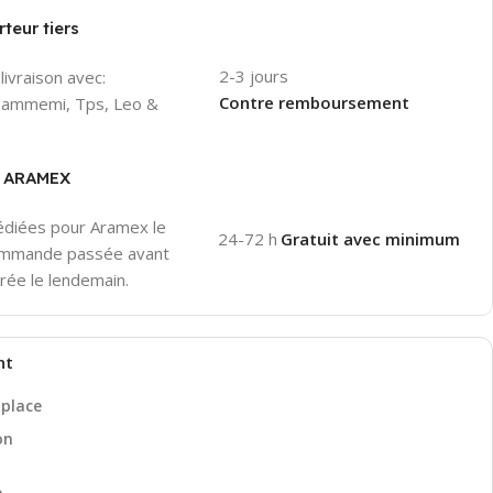
teur tiers
2-3 jours
livraison avec:
Contre remboursement
 Hammemi, Tps, Leo &
er ARAMEX
pédiées pour Aramex le
24-72 h
Gratuit avec minimum
ommande passée avant
rée le lendemain.
nt
 place
on
e