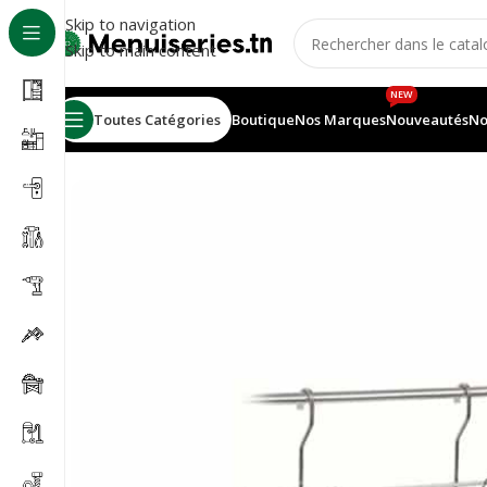
Skip to navigation
Skip to main content
NEW
Toutes Catégories
Boutique
Nos Marques
Nouveautés
No
Accueil
/
Accessoires cuisines
/
Porte d’accessoires dou