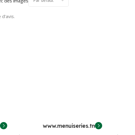
ec des images
 d’avis.
www.menuiseries.tn