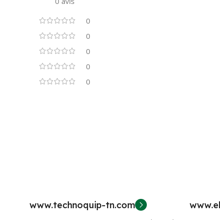
0 avis
0
0
0
0
0
www.technoquip-tn.com
www.el