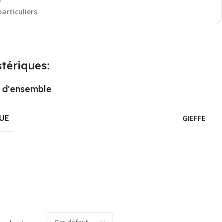
particuliers
tériques:
 d'ensemble
UE
GIEFFE