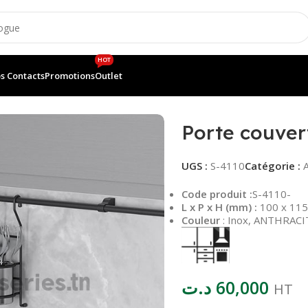
HOT
s Contacts
Promotions
Outlet
able 4110
Porte couver
UGS :
S-4110
Catégorie :
Code produit :
S-4110-
L x P x H (mm) :
100 x 11
Couleur
: Inox, ANTHRACI
د.ت
60,000
HT