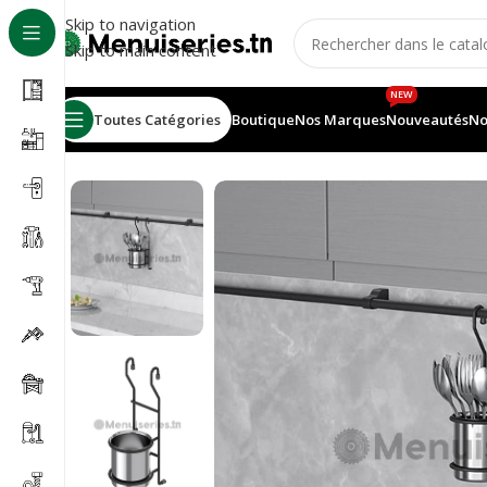
Skip to navigation
Skip to main content
NEW
Toutes Catégories
Boutique
Nos Marques
Nouveautés
No
Accueil
/
Accessoires cuisines
/
Porte couverts accroch