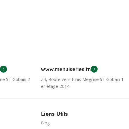
www.menuiseries.tn
ine ST Gobain 2
Z4, Route vers tunis Megrine ST Gobain 1
er étage 2014
Liens Utils
Blog