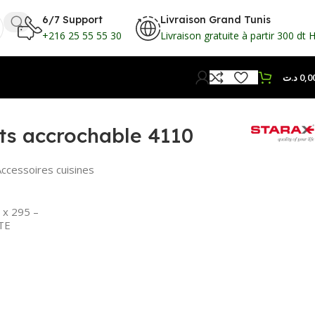
6/7 Support
Livraison Grand Tunis
+216 25 55 55 30
Livraison gratuite à partir 300 dt 
د.ت
0,0
ts accrochable 4110
Accessoires cuisines
5 x 295
–
TE