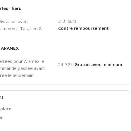
teur tiers
2-3 jours
livraison avec:
Contre remboursement
 Hammemi, Tps, Leo &
er ARAMEX
pédiées pour Aramex le
24-72 h
Gratuit avec minimum
ommande passée avant
rée le lendemain.
nt
 place
on