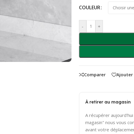
COULEUR
-
+
Comparer
Ajouter
À retirer au magasin
A récupérer aujourd'hui 
magasin" nous vous con
avant votre déplaceme