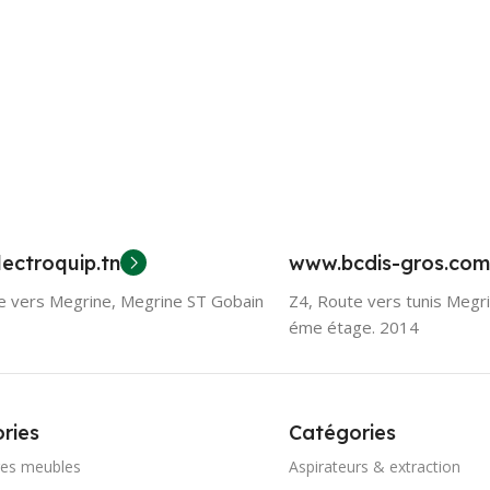
ectroquip.tn
www.bcdis-gros.com
e vers Megrine, Megrine ST Gobain
Z4, Route vers tunis Megr
éme étage. 2014
ries
Catégories
res meubles
Aspirateurs & extraction