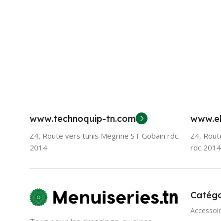
www.technoquip-tn.com
www.el
Z4, Route vers tunis Megrine ST Gobain rdc.
Z4, Rout
2014
rdc 2014
Catégo
Accessoi