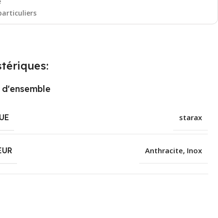
e
particuliers
tériques:
 d'ensemble
UE
starax
EUR
Anthracite
,
Inox