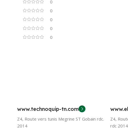
0
0
0
0
0
www.technoquip-tn.com
www.el
Z4, Route vers tunis Megrine ST Gobain rdc.
Z4, Rout
2014
rdc 2014