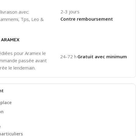
2-3 jours
livraison avec:
Contre remboursement
 Hammemi, Tps, Leo &
er ARAMEX
pédiées pour Aramex le
24-72 h
Gratuit avec minimum
ommande passée avant
rée le lendemain.
nt
 place
on
e
particuliers