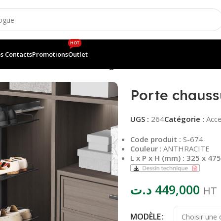
HOT
s Contacts
Promotions
Outlet
rte chaussure aluminium 4 étages
Porte chauss
UGS :
264
Catégorie :
Acce
Code produit :
S-674
Couleur
: ANTHRACITE
L x P x H (mm) : 325 x 47
د.ت
449,000
HT
MODÈLE