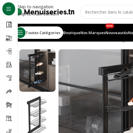
Skip to navigation
Skip to main content
NEW
Toutes Catégories
Boutique
Nos Marques
Nouveautés
No
Accueil
/
Accessoires meubles
/
Accessoires dressing
/
Po