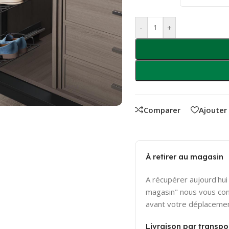
-
+
Comparer
Ajouter
À retirer au magasin
A récupérer aujourd'hui 
magasin" nous vous con
avant votre déplaceme
Livraison par transpor