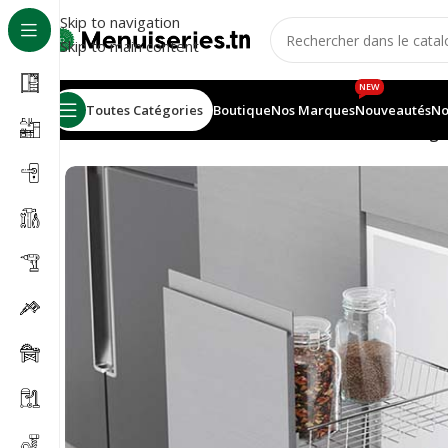
Skip to navigation
Skip to main content
NEW
Toutes Catégories
Boutique
Nos Marques
Nouveautés
No
Accueil
/
Accessoires cuisines
/
Porte bouteilles 2 étag