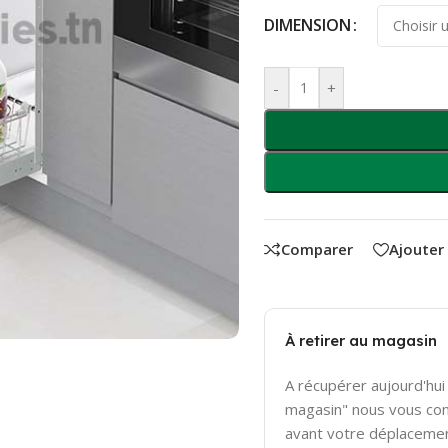
DIMENSION
-
+
Comparer
Ajouter
À retirer au magasin
A récupérer aujourd'hui 
magasin" nous vous con
avant votre déplaceme