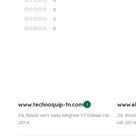
0
0
0
www.technoquip-tn.com
www.el
Z4, Route vers tunis Megrine ST Gobain rdc.
Z4, Rout
2014
rdc 2014