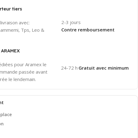
teur tiers
2-3 jours
livraison avec:
Contre remboursement
 Hammemi, Tps, Leo &
er ARAMEX
pédiées pour Aramex le
24-72 h
Gratuit avec minimum
ommande passée avant
rée le lendemain.
nt
 place
on