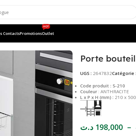
HOT
s Contacts
Promotions
Outlet
es
Porte bouteil
UGS :
2647832
Catégorie 
Code produit : S-210
Couleur
: ANTHRACITE
L x P x H (mm) :
210 x 50
د.ت
198,000
–