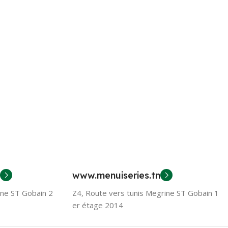
www.menuiseries.tn
ine ST Gobain 2
Z4, Route vers tunis Megrine ST Gobain 1
er étage 2014