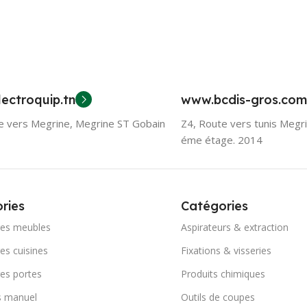
ectroquip.tn
www.bcdis-gros.com
e vers Megrine, Megrine ST Gobain
Z4, Route vers tunis Megr
éme étage. 2014
ries
Catégories
res meubles
Aspirateurs & extraction
es cuisines
Fixations & visseries
es portes
Produits chimiques
s manuel
Outils de coupes