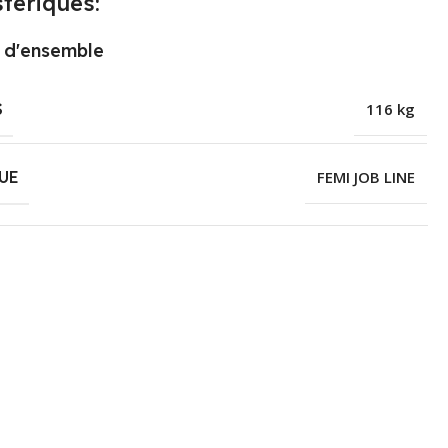
tériques:
 d'ensemble
S
116 kg
UE
FEMI JOB LINE