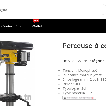
HOT
s Contacts
Promotions
Outlet
DP12-961
Perceuse à c
UGS :
8086126
Catégorie 
Tension : Monophasé
Puissance moteur (watt) :
Emballage (mm) 2 colli: 
RPM : 1400
Typologie : Sol
Type mandrin : Clé