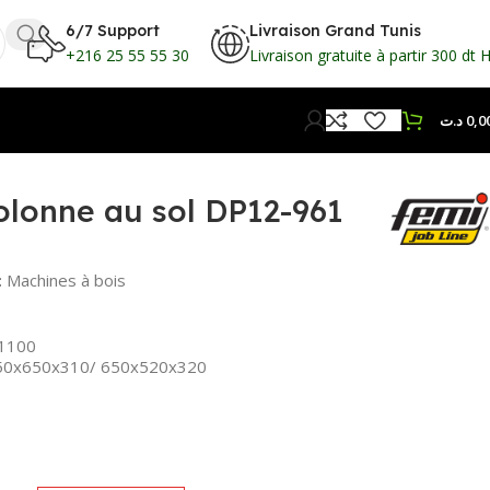
6/7 Support
Livraison Grand Tunis
+216 25 55 55 30
Livraison gratuite à partir 300 dt 
د.ت
0,0
olonne au sol DP12-961
:
Machines à bois
 1100
1150x650x310/ 650x520x320