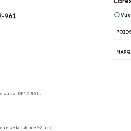
Cares
2-961
Vue
POID
MARQ
e au sol DP12-961 :
ètre de la colonne 92 mm)