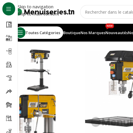
Skip to navigation
Skip to main content
NEW
Toutes Catégories
Boutique
Nos Marques
Nouveautés
No
Accueil
/
Machines à bois
/
Perceuse à colonne au sol 