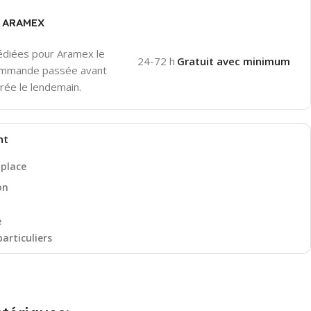
er ARAMEX
pédiées pour Aramex le
24-72 h
Gratuit avec minimum
ommande passée avant
rée le lendemain.
nt
 place
on
e
particuliers