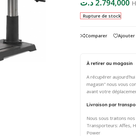
د.ت
2.794,000
H
Rupture de stock
Comparer
Ajouter
À retirer au magasin
A récupérer aujourd'hui 
magasin" nous vous con
avant votre déplaceme
Livraison par transpor
Nous sous traitons nos 
Transporteurs: Affes,
Power