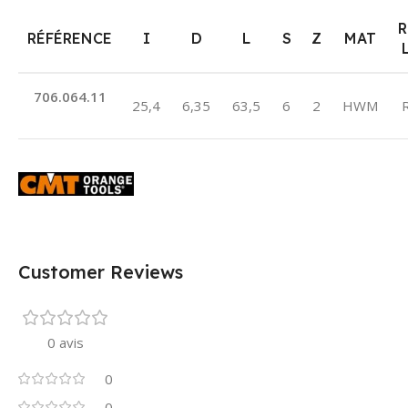
R
RÉFÉRENCE
I
D
L
S
Z
MAT
706.064.11
25,4
6,35
63,5
6
2
HWM
Customer Reviews
0 avis
0
0