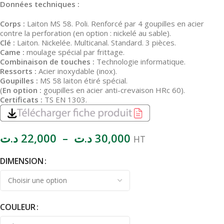
Données techniques :
Corps :
Laiton MS 58. Poli. Renforcé par 4 goupilles en acier
contre la perforation (en option : nickelé au sable).
Clé :
Laiton. Nickelée. Multicanal. Standard. 3 pièces.
Came :
moulage spécial par frittage.
Combinaison de touches :
Technologie informatique.
Ressorts :
Acier inoxydable (inox).
Goupilles :
MS 58 laiton étiré spécial.
(
En option :
goupilles en acier anti-crevaison HRc 60).
Certificats :
TS EN 1303.
د.ت
22,000
–
د.ت
30,000
HT
DIMENSION
COULEUR