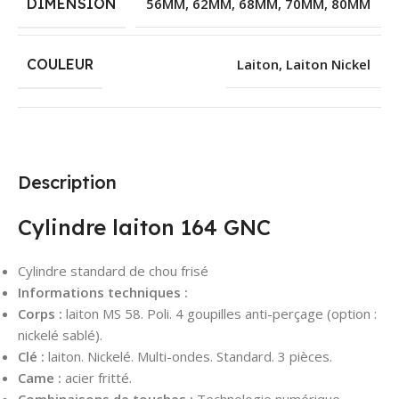
DIMENSION
56MM
,
62MM
,
68MM
,
70MM
,
80MM
COULEUR
Laiton
,
Laiton Nickel
Description
Cylindre laiton 164 GNC
Cylindre standard de chou frisé
Informations techniques :
Corps :
laiton MS 58. Poli. 4 goupilles anti-perçage (option :
nickelé sablé).
Clé :
laiton. Nickelé. Multi-ondes. Standard. 3 pièces.
Came :
acier fritté.