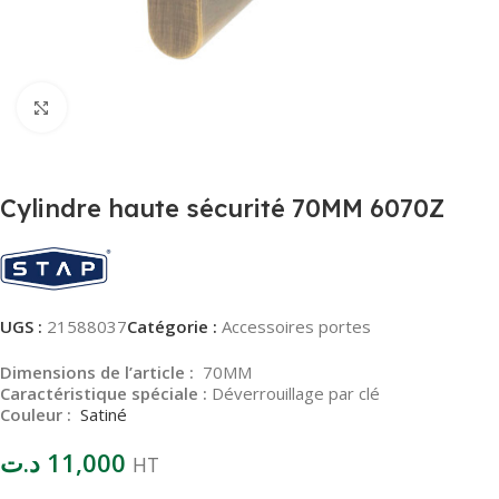
Agrandir
Cylindre haute sécurité 70MM 6070Z
UGS :
21588037
Catégorie :
Accessoires portes
Dimensions de l’article :
70MM
Caractéristique spéciale :
Déverrouillage par clé
Couleur :
Satiné
د.ت
11,000
HT