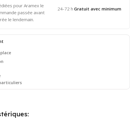
pédiées pour Aramex le
24-72 h
Gratuit avec minimum
ommande passée avant
rée le lendemain.
nt
 place
on
e
particuliers
tériques: