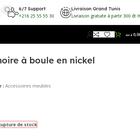
6/7 Support
Livraison Grand Tunis
+216 25 55 55 30
Livraison gratuite à partir 300 dt 
د.ت
0,0
oire à boule en nickel
 :
Accessoires meubles
Rupture de stock