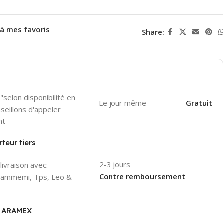
 à mes favoris
Share:
"selon disponibilité en
Le jour même
Gratuit
seillons d'appeler
nt
teur tiers
2-3 jours
livraison avec:
Contre remboursement
 Hammemi, Tps, Leo &
er ARAMEX