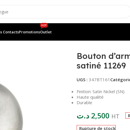
HOT
s Contacts
Promotions
Outlet
e en nickel satiné 11269
Bouton d’arm
satiné 11269
UGS :
347BT161
Catégorie
Finition: Satin Nickel (SN)
Haute qualité
Durable
د.ت
2,500
HT
Rupture de stock