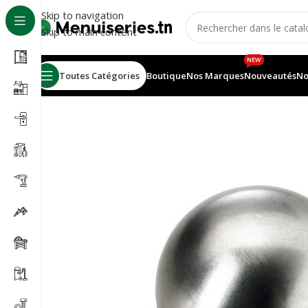
Skip to navigation
Skip to main content
NEW
Toutes Catégories
Boutique
Nos Marques
Nouveautés
No
Accueil
/
Accessoires meubles
/
Bouton d’armoire à boul