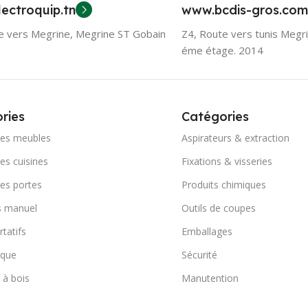
ectroquip.tn
www.bcdis-gros.com
e vers Megrine, Megrine ST Gobain
Z4, Route vers tunis Megr
éme étage. 2014
ries
Catégories
res meubles
Aspirateurs & extraction
es cuisines
Fixations & visseries
es portes
Produits chimiques
s manuel
Outils de coupes
rtatifs
Emballages
ique
Sécurité
 à bois
Manutention