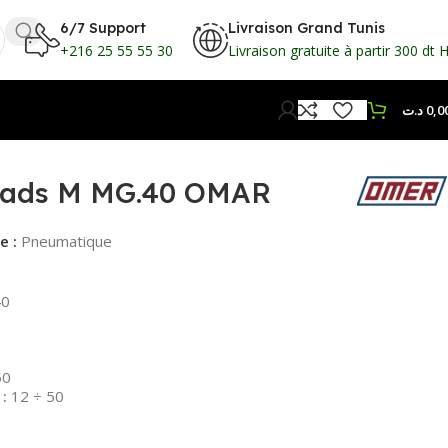
6/7 Support
Livraison Grand Tunis
+216 25 55 55 30
Livraison gratuite à partir 300 dt 
د.ت
0,0
rads M MG.40 OMAR
e :
Pneumatique
0
50
:
12 ÷ 50