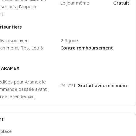
Le jour même
Gratuit
seillons d'appeler
nt
teur tiers
2-3 jours
livraison avec:
Contre remboursement
 Hammemi, Tps, Leo &
er ARAMEX
pédiées pour Aramex le
24-72 h
Gratuit avec minimum
ommande passée avant
rée le lendemain.
nt
 place