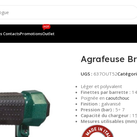
HOT
s Contacts
Promotions
Outlet
AR
Agrafeuse B
UGS :
637OUT52
Catégori
Léger et polyvalent
Finettes par barrette :
14
Poignée en
caoutchouc
Finition :
galvanisé
Pression (bar) :
5÷ 7
Capacité du chargeur :
1
Mesures utilisables (mm) 