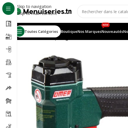
Skip to navigation
Skip to main content
NEW
Toutes Catégories
Boutique
Nos Marques
Nouveautés
No
Accueil
/
Pneumatique
/
Agrafeuse Brads M MG.40 OM