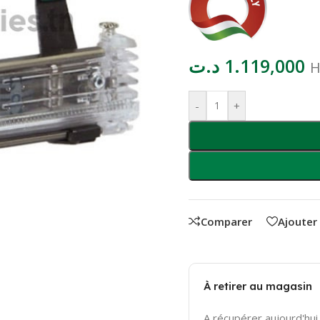
د.ت
1.119,000
H
-
+
Comparer
Ajouter
À retirer au magasin
A récupérer aujourd'hui 