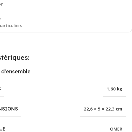
on
e
particuliers
tériques:
 d'ensemble
S
1,60 kg
NSIONS
22,6 × 5 × 22,3 cm
UE
OMER